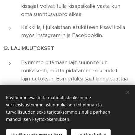
kisaajat voivat tulla kisapaikalle vasta kun
oma suoritusvuoro alkaa.
Kaikki lajit julkaistaan etukäteen kisaviikolla
myös Instagramiin ja Facebookiin.
13. LAJIMUUTOKSET
Pyrimme pitämään lajit suunnitellun
mukaisesti, mutta pidätämme oikeudet
lajimuutoksiin. Esimerkiksi säätilanne saattaa
vaatia muutoksia lajeihin.
Käytämme evästeitä mahdollistaaksemme
Kysymyksiä?
Ota yhteyttä: info@summerbattle.fi
verkkosivustomme asianmukaisen toiminnan ja
turvallisuuden sekä tarjotaksemme sinulle parhaan
mahdollisen käyttökokemuksen.