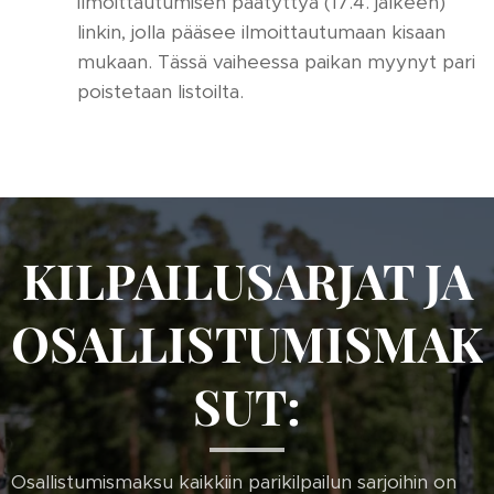
ilmoittautumisen päätyttyä (17.4. jälkeen)
linkin, jolla pääsee ilmoittautumaan kisaan
mukaan. Tässä vaiheessa paikan myynyt pari
poistetaan listoilta.
KILPAILUSARJAT JA
OSALLISTUMISMAK
SUT:
Osallistumismaksu kaikkiin parikilpailun sarjoihin on