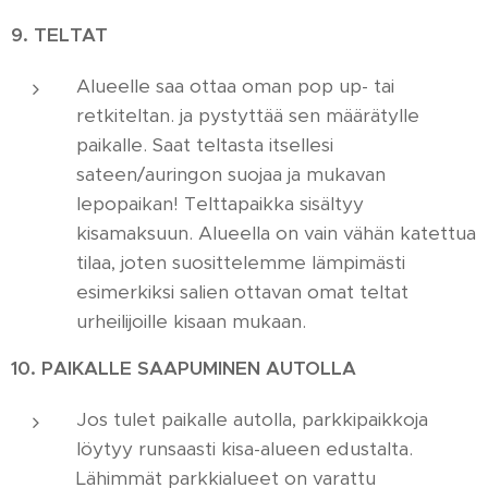
9. TELTAT
Alueelle saa ottaa oman pop up- tai
retkiteltan. ja pystyttää sen määrätylle
paikalle. Saat teltasta itsellesi
sateen/auringon suojaa ja mukavan
lepopaikan! Telttapaikka sisältyy
kisamaksuun. Alueella on vain vähän katettua
tilaa, joten suosittelemme lämpimästi
esimerkiksi salien ottavan omat teltat
urheilijoille kisaan mukaan.
10. PAIKALLE SAAPUMINEN AUTOLLA
Jos tulet paikalle autolla, parkkipaikkoja
löytyy runsaasti kisa-alueen edustalta.
Lähimmät parkkialueet on varattu