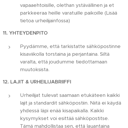
vapaaehtoisille, olethan ystävällinen ja et
parkkeeraa heille varatuille paikoille (Lisää
tietoa urheilijainfossa)
11. YHTEYDENPITO
Pyydämme, että tarkistatte sähköpostinne
kisaviikolla torstaina ja perjantaina. Siltä
varalta, että joudumme tiedottamaan
muutoksista.
12. LAJIT & URHEILIJABRIIFFI
Urheilijat tulevat saamaan etukäteen kaikki
lajit ja standardit sähköpostiin. Niitä ei käydä
yhdessä läpi enää kisapaikalla. Kaikki
kysymykset voi esittää sähköpostitse.
Tämä mahdollistaa sen, että lauantaina