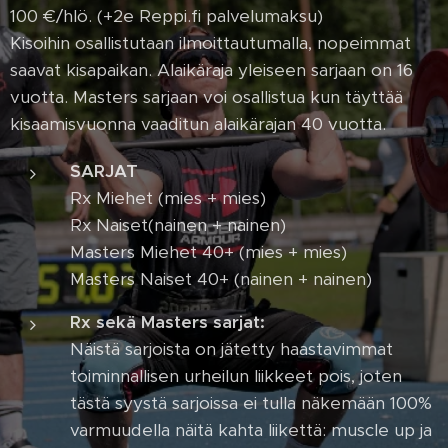
100 €/hlö. (+2e Reppi.fi palvelumaksu)
Kisoihin osallistutaan ilmoittautumalla, nopeimmat
saavat kisapaikan. Alaikäraja yleiseen sarjaan on 16
vuotta. Masters sarjaan voi osallistua kun täyttää
kisaamisvuonna vaaditun alaikärajan 40 vuotta.
SARJAT
Rx Miehet (mies + mies)
Rx Naiset(nainen + nainen)
Masters Miehet 40+ (mies + mies)
Masters Naiset 40+ (nainen + nainen)
Rx sekä Masters sarjat:
Näistä sarjoista on jätetty haastavimmat
toiminnallisen urheilun liikkeet pois, joten
tästä syystä sarjoissa ei tulla näkemään 100%
varmuudella näitä kahta liikettä: muscle up ja