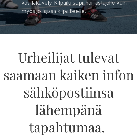
käsilläkävely. Kilpailu sopii harrastajalle kuin
myös jo lajissa kilpailleelle.
Urheilijat tulevat
saamaan kaiken infon
sähköpostiinsa
lähempänä
tapahtumaa.