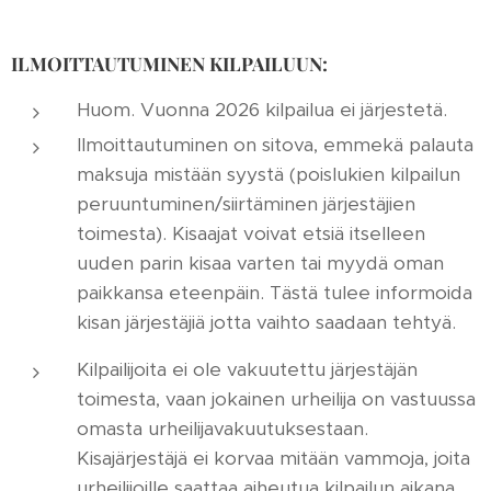
ILMOITTAUTUMINEN KILPAILUUN:
Huom. Vuonna 2026 kilpailua ei järjestetä.
Ilmoittautuminen on sitova, emmekä palauta
maksuja mistään syystä (poislukien kilpailun
peruuntuminen/siirtäminen järjestäjien
toimesta). Kisaajat voivat etsiä itselleen
uuden parin kisaa varten tai myydä oman
paikkansa eteenpäin. Tästä tulee informoida
kisan järjestäjiä jotta vaihto saadaan tehtyä.
Kilpailijoita ei ole vakuutettu järjestäjän
toimesta, vaan jokainen urheilija on vastuussa
omasta urheilijavakuutuksestaan.
Kisajärjestäjä ei korvaa mitään vammoja, joita
urheilijoille saattaa aiheutua kilpailun aikana.